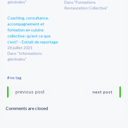
générales"
Dans "Formations
Restauration Collective"
Coaching, consultance,
accompagnement et
formation en cuisine
collective: qu’est ce que
c’est? – Extrait de reportage
26 juillet 2021
Dans "Informations
générales"
#
no tag
Navigation
Navigation
next post
previous post
de
de
Comments are closed
l’article
l’article