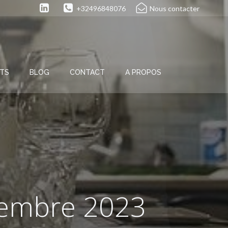
+32496848076
Nous contacter
NTS
BLOG
CONTACT
A PROPOS
ptembre 2023